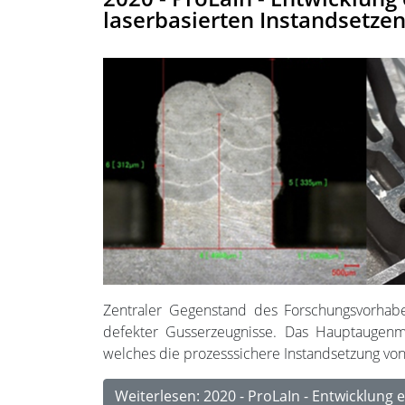
laserbasierten Instandsetz
Zentraler Gegenstand des Forschungsvorhaben
defekter Gusserzeugnisse. Das Hauptaugenmer
welches die prozesssichere Instandsetzung vo
Weiterlesen: 2020 - ProLaIn - Entwicklung 