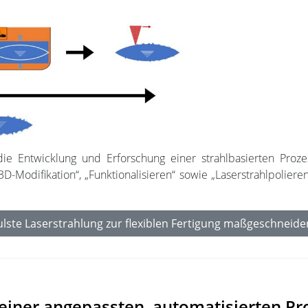
ie Entwicklung und Erforschung einer strahlbasierten Prozes
3D-Modifikation“, „Funktionalisieren“ sowie „Laserstrahlpoliere
ulste Laserstrahlung zur flexiblen Fertigung maßgeschneider
 einer angepassten, automatisierten P