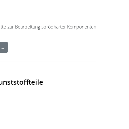
skette zur Bearbeitung sprödharter Komponenten
..
nststoffteile