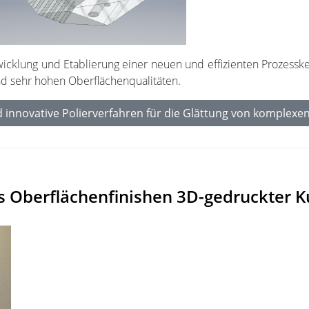
twicklung und Etablierung einer neuen und effizienten Prozes
d sehr hohen Oberflächenqualitäten.
nd innovative Polierverfahren für die Glättung von komplexen.
s Oberflächenfinishen 3D-gedruckter Ku