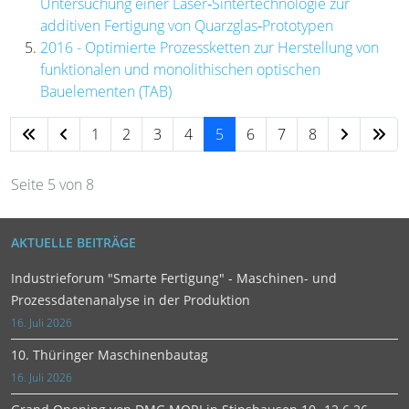
Untersuchung einer Laser‐Sintertechnologie zur
additiven Fertigung von Quarzglas‐Prototypen
2016 - Optimierte Prozessketten zur Herstellung von
funktionalen und monolithischen optischen
Bauelementen (TAB)
1
2
3
4
5
6
7
8
Seite 5 von 8
AKTUELLE BEITRÄGE
Industrieforum "Smarte Fertigung" - Maschinen- und
Prozessdatenanalyse in der Produktion
16. Juli 2026
10. Thüringer Maschinenbautag
16. Juli 2026