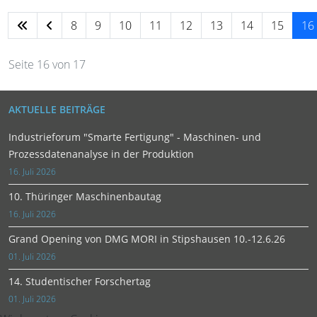
8
9
10
11
12
13
14
15
16
Seite 16 von 17
AKTUELLE BEITRÄGE
Industrieforum "Smarte Fertigung" - Maschinen- und
Prozessdatenanalyse in der Produktion
16. Juli 2026
10. Thüringer Maschinenbautag
16. Juli 2026
Grand Opening von DMG MORI in Stipshausen 10.-12.6.26
01. Juli 2026
14. Studentischer Forschertag
01. Juli 2026