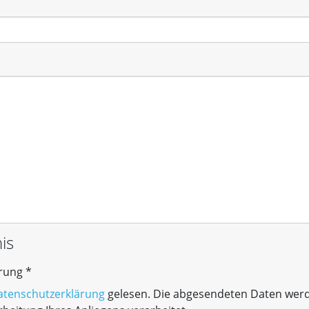
is
rung
*
erklärung
atenschutzerklärung
gelesen. Die abgesendeten Daten wer