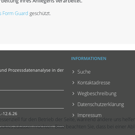
beitung Ihres Anliegens verarbeitet.
s Form Guard
geschützt.
INFORMATIONEN
und Prozessdatenanalyse in der
Suche
Kontaktadresse
Wegbeschreibung
Datenschutzerklärung
-12.6.26
Impressum
 essenziell für den Betrieb der Seite, während andere uns helf
Cookies zulassen möchten. Bitte beachten Sie, dass bei einer Ab