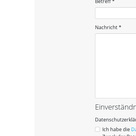
Betreff
*
Nachricht
*
Einverständn
Datenschutzerklä
Datenschutz
Ich habe die
D