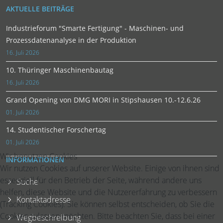
AKTUELLE BEITRÄGE
Industrieforum "Smarte Fertigung" - Maschinen- und
Prozessdatenanalyse in der Produktion
16. Juli 2026
10. Thüringer Maschinenbautag
16. Juli 2026
Grand Opening von DMG MORI in Stipshausen 10.-12.6.26
01. Juli 2026
14. Studentischer Forschertag
01. Juli 2026
Wir benutzen Cookies
INFORMATIONEN
Wir nutzen Cookies auf unserer Website. Einige von ihnen sind
essenziell für den Betrieb der Seite, während andere uns
Suche
helfen, diese Website und die Nutzererfahrung zu verbessern
Kontaktadresse
(Tracking Cookies). Sie können selbst entscheiden, ob Sie die
Cookies zulassen möchten. Bitte beachten Sie, dass bei einer
Wegbeschreibung