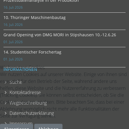
Prozessdatenanalyse in der Produktion
16. Juli 2026
10. Thüringer Maschinenbautag
16. Juli 2026
Grand Opening von DMG MORI in Stipshausen 10.-12.6.26
01. Juli 2026
14. Studentischer Forschertag
01. Juli 2026
Wir benutzen Cookies
INFORMATIONEN
Wir nutzen Cookies auf unserer Website. Einige von ihnen sind
essenziell für den Betrieb der Seite, während andere uns
Suche
helfen, diese Website und die Nutzererfahrung zu verbessern
Kontaktadresse
(Tracking Cookies). Sie können selbst entscheiden, ob Sie die
Cookies zulassen möchten. Bitte beachten Sie, dass bei einer
Wegbeschreibung
Ablehnung womöglich nicht mehr alle Funktionalitäten der
Datenschutzerklärung
Seite zur Verfügung stehen.
Impressum