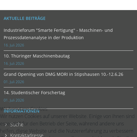
AKTUELLE BEITRÄGE
Industrieforum "Smarte Fertigung" - Maschinen- und
Prozessdatenanalyse in der Produktion
16. Juli 2026
10. Thüringer Maschinenbautag
16. Juli 2026
Grand Opening von DMG MORI in Stipshausen 10.-12.6.26
01. Juli 2026
14. Studentischer Forschertag
01. Juli 2026
Wir benutzen Cookies
INFORMATIONEN
Wir nutzen Cookies auf unserer Website. Einige von ihnen sind
essenziell für den Betrieb der Seite, während andere uns
Suche
helfen, diese Website und die Nutzererfahrung zu verbessern
Kontaktadresse