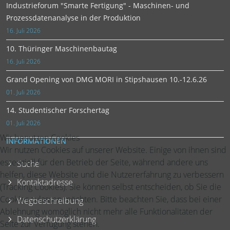
Industrieforum "Smarte Fertigung" - Maschinen- und
Prozessdatenanalyse in der Produktion
16. Juli 2026
10. Thüringer Maschinenbautag
16. Juli 2026
Grand Opening von DMG MORI in Stipshausen 10.-12.6.26
01. Juli 2026
14. Studentischer Forschertag
01. Juli 2026
Wir benutzen Cookies
INFORMATIONEN
Wir nutzen Cookies auf unserer Website. Einige von ihnen sind
essenziell für den Betrieb der Seite, während andere uns
Suche
helfen, diese Website und die Nutzererfahrung zu verbessern
Kontaktadresse
(Tracking Cookies). Sie können selbst entscheiden, ob Sie die
Cookies zulassen möchten. Bitte beachten Sie, dass bei einer
Wegbeschreibung
Ablehnung womöglich nicht mehr alle Funktionalitäten der
Datenschutzerklärung
Seite zur Verfügung stehen.