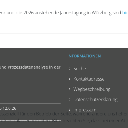
renz und die 2026 anstehende Jahrestagung in Würzburg sind
hi
INFORMATIONEN
und Prozessdatenanalyse in der
Suche
Kontaktadresse
Wegbeschreibung
Datenschutzerklärung
-12.6.26
Impressum
 essenziell für den Betrieb der Seite, während andere uns helf
Cookies zulassen möchten. Bitte beachten Sie, dass bei einer Ab