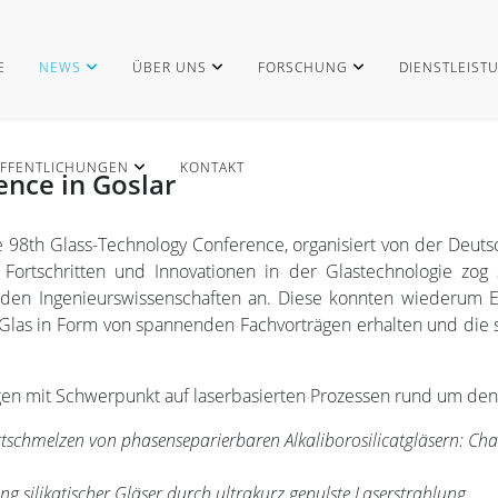
E
NEWS
ÜBER UNS
FORSCHUNG
DIENSTLEIST
FFENTLICHUNGEN
KONTAKT
ence in Goslar
 98th Glass-Technology Conference, organisiert von der Deutsc
 Fortschritten und Innovationen in der Glastechnologie zog
den Ingenieurswissenschaften an. Diese konnten wiederum Ei
las in Form von spannenden Fachvorträgen erhalten und die
gen mit Schwerpunkt auf laserbasierten Prozessen rund um den 
ttschmelzen von phasenseparierbaren Alkaliborosilicatgläsern: Cha
 silikatischer Gläser durch ultrakurz gepulste Laserstrahlung