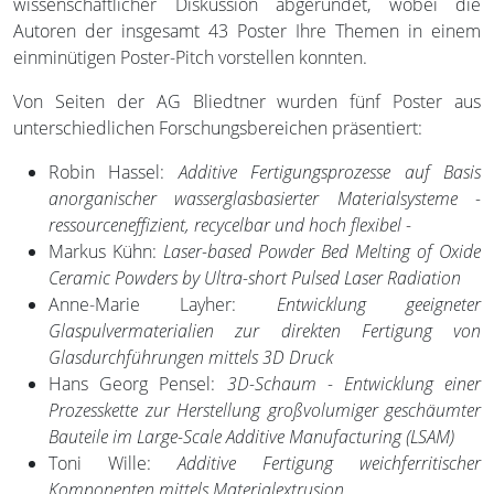
wissenschaftlicher Diskussion abgerundet, wobei die
Autoren der insgesamt 43 Poster Ihre Themen in einem
einminütigen Poster-Pitch vorstellen konnten.
Von Seiten der AG Bliedtner wurden fünf Poster aus
unterschiedlichen Forschungsbereichen präsentiert:
Robin Hassel:
Additive Fertigungsprozesse auf Basis
anorganischer wasserglasbasierter Materialsysteme -
ressourceneffizient, recycelbar und hoch flexibel -
Markus Kühn:
Laser-based Powder Bed Melting of Oxide
Ceramic Powders by Ultra-short Pulsed Laser Radiation
Anne-Marie Layher:
Entwicklung geeigneter
Glaspulvermaterialien zur direkten Fertigung von
Glasdurchführungen mittels 3D Druck
Hans Georg Pensel:
3D-Schaum - Entwicklung einer
Prozesskette zur Herstellung großvolumiger geschäumter
Bauteile im Large-Scale Additive Manufacturing (LSAM)
Toni Wille:
Additive Fertigung weichferritischer
Komponenten mittels Materialextrusion