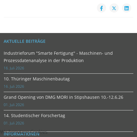
AKTUELLE BEITRÄGE
Industrieforum "Smarte Fertigung" - Maschinen- und
Prozessdatenanalyse in der Produktion
16. Juli 2026
10. Thüringer Maschinenbautag
16. Juli 2026
Grand Opening von DMG MORI in Stipshausen 10.-12.6.26
01. Juli 2026
14. Studentischer Forschertag
01. Juli 2026
Wir benutzen Cookies
INFORMATIONEN