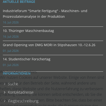
AKTUELLE BEITRÄGE
Industrieforum "Smarte Fertigung" - Maschinen- und
Prozessdatenanalyse in der Produktion
16. Juli 2026
10. Thüringer Maschinenbautag
16. Juli 2026
Grand Opening von DMG MORI in Stipshausen 10.-12.6.26
01. Juli 2026
14. Studentischer Forschertag
01. Juli 2026
Wir benutzen Cookies
INFORMATIONEN
Wir nutzen Cookies auf unserer Website. Einige von ihnen sind
essenziell für den Betrieb der Seite, während andere uns
Suche
helfen, diese Website und die Nutzererfahrung zu verbessern
Kontaktadresse
(Tracking Cookies). Sie können selbst entscheiden, ob Sie die
Cookies zulassen möchten. Bitte beachten Sie, dass bei einer
Wegbeschreibung
Ablehnung womöglich nicht mehr alle Funktionalitäten der