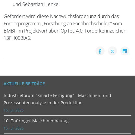
und Sebastian Henkel
Gefördert wird diese Nachwuchsförderung durch das
Förderprogramm „Forschung an Fachhochschulen“ vom
BMBF im Projektvorhaben OpTec 4.0, Förderkennzeichen
13FH003IA6.
AKTUELLE BEITRÄGE
Industrieforum "Smarte Fertigung" - Maschinen- und
Prozessdatenanalyse in der Produktion
16. Juli 2026
10. Thüringer Maschinenbautag
16. Juli 2026