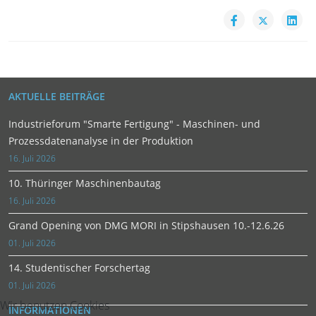
AKTUELLE BEITRÄGE
Industrieforum "Smarte Fertigung" - Maschinen- und
Prozessdatenanalyse in der Produktion
16. Juli 2026
10. Thüringer Maschinenbautag
16. Juli 2026
Grand Opening von DMG MORI in Stipshausen 10.-12.6.26
01. Juli 2026
14. Studentischer Forschertag
01. Juli 2026
Wir benutzen Cookies
INFORMATIONEN