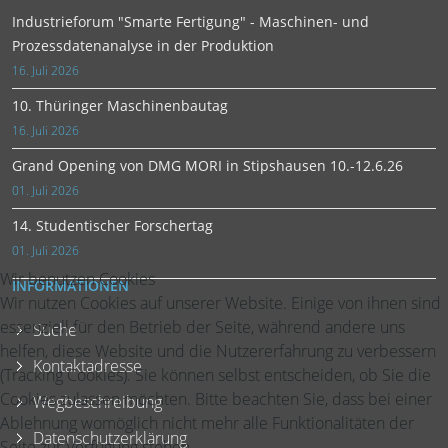
Industrieforum "Smarte Fertigung" - Maschinen- und
Prozessdatenanalyse in der Produktion
16. Juli 2026
10. Thüringer Maschinenbautag
16. Juli 2026
Grand Opening von DMG MORI in Stipshausen 10.-12.6.26
01. Juli 2026
14. Studentischer Forschertag
01. Juli 2026
Wir benutzen Cookies
INFORMATIONEN
Wir nutzen Cookies auf unserer Website. Einige von ihnen sind
essenziell für den Betrieb der Seite, während andere uns
Suche
helfen, diese Website und die Nutzererfahrung zu verbessern
Kontaktadresse
(Tracking Cookies). Sie können selbst entscheiden, ob Sie die
Cookies zulassen möchten. Bitte beachten Sie, dass bei einer
Wegbeschreibung
Ablehnung womöglich nicht mehr alle Funktionalitäten der
Datenschutzerklärung
Seite zur Verfügung stehen.