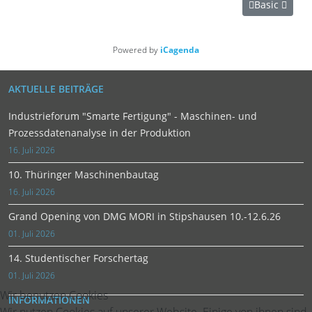
Basic
Powered by
iCagenda
AKTUELLE BEITRÄGE
Industrieforum "Smarte Fertigung" - Maschinen- und
Prozessdatenanalyse in der Produktion
16. Juli 2026
10. Thüringer Maschinenbautag
16. Juli 2026
Grand Opening von DMG MORI in Stipshausen 10.-12.6.26
01. Juli 2026
14. Studentischer Forschertag
01. Juli 2026
Wir benutzen Cookies
INFORMATIONEN